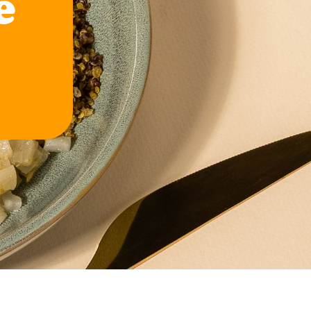
, au
lics !