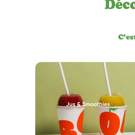
Déco
C'e
Jus & Smoothies