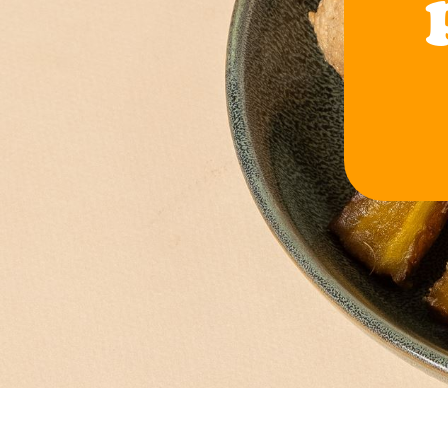
Des
burea