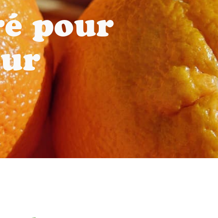
ré pour
our