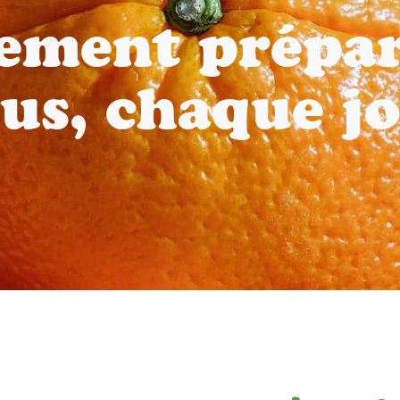
ement prépa
us, chaque j