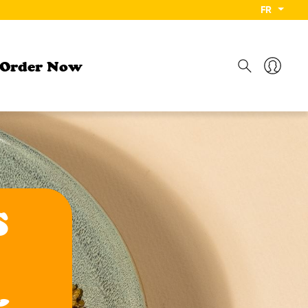
FR
Order Now
ure