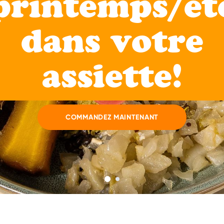
?
 repas sains pour vos collègues
u ou à la maison, en quelques c
COMMANDEZ MAINTENANT